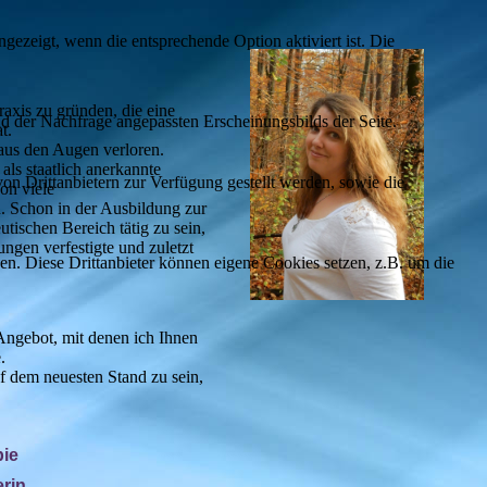
ezeigt, wenn die entsprechende Option aktiviert ist. Die
raxis zu gründen, die eine
d der Nachfrage angepassten Erscheinungsbilds der Seite.
t.
 aus den Augen verloren.
als staatlich anerkannte
on Drittanbietern zur Verfügung gestellt werden, sowie die
on viele
 Schon in der Ausbildung zur
tischen Bereich tätig zu sein,
ungen verfestigte und zuletzt
den. Diese Drittanbieter können eigene Cookies setzen, z.B. um die
Angebot, mit denen ich Ihnen
.
 dem neuesten Stand zu sein,
pie
rin