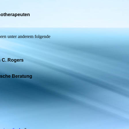
chotherapeuten
ren unter anderem folgende
 C. Rogers
ische Beratung