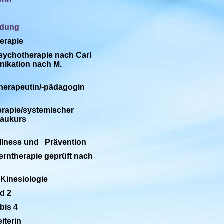
ldung
erapie
ychotherapie nach Carl
ikation nach M.
herapeutin/-pädagogin
erapie/systemischer
aukurs
nd
llness und Prävention
erntherapie
geprüft nach
Kinesiologie
d 2
bis 4
iterin