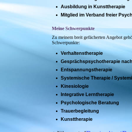
Ausbildung in Kunsttherapie
Mitglied im Verband freier Psy
Meine Schwerpunkte
Zu meinem breit gefächerten Angebot gehö
Schwerpunkte:
Verhaltenstherapie
Gesprächspsychotherapie nach
Entspannungstherapie
Systemische Therapie / System
Kinesiologie
Integrative Lerntherapie
Psychologische Beratung
Trauerbegleitung
Kunsttherapie